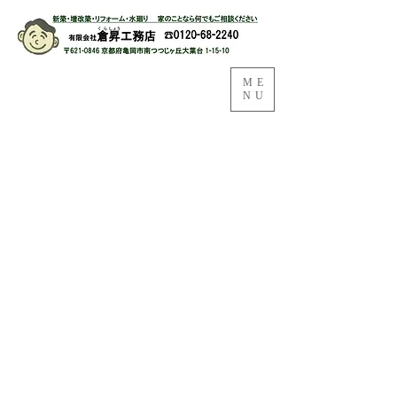
ME
NU